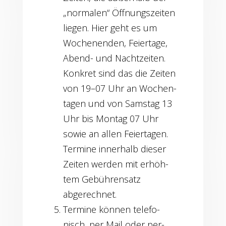
„nor­ma­len“ Öff­nungs­zei­ten
lie­gen. Hier geht es um
Wochen­en­den, Fei­er­ta­ge,
Abend- und Nacht­zei­ten.
Kon­kret sind das die Zei­ten
von 19–07 Uhr an Wochen­
ta­gen und von Sams­tag 13
Uhr bis Mon­tag 07 Uhr
sowie an allen Fei­er­ta­gen.
Ter­mi­ne inner­halb die­ser
Zei­ten wer­den mit erhöh­
tem Gebüh­ren­satz
abgerechnet.
Ter­mi­ne kön­nen tele­fo­
nisch, per Mail oder per­