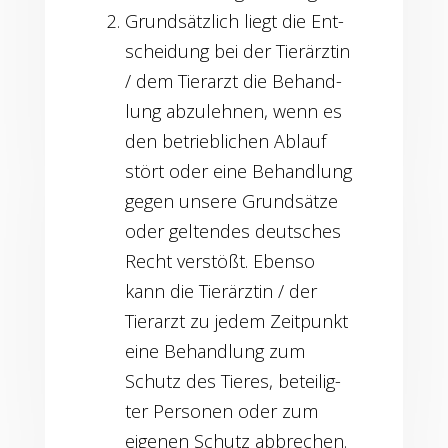
Grund­sätz­lich liegt die Ent­
schei­dung bei der Tier­ärz­tin
/ dem Tier­arzt die Behand­
lung abzu­leh­nen, wenn es
den betrieb­li­chen Ablauf
stört oder eine Behand­lung
gegen unse­re Grund­sät­ze
oder gel­ten­des deut­sches
Recht ver­stößt. Eben­so
kann die Tier­ärz­tin / der
Tier­arzt zu jedem Zeit­punkt
eine Behand­lung zum
Schutz des Tie­res, betei­lig­
ter Per­so­nen oder zum
eige­nen Schutz abbre­chen.