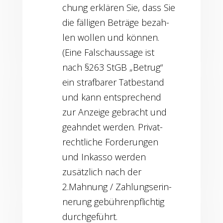
chung erklä­ren Sie, dass Sie
die fäl­li­gen Beträ­ge bezah­
len wol­len und kön­nen.
(Eine Falsch­aus­sa­ge ist
nach §263 StGB „Betrug“
ein straf­ba­rer Tat­be­stand
und kann ent­spre­chend
zur Anzei­ge gebracht und
geahn­det wer­den. Pri­vat­
recht­li­che For­de­run­gen
und Inkas­so wer­den
zusätz­lich nach der
2.Mahnung / Zah­lungs­er­in­
ne­rung gebüh­ren­pflich­tig
durchgeführt.