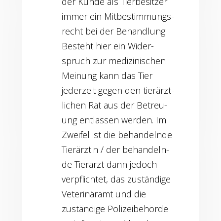
der Kun­de als Tier­be­sit­zer
immer ein Mit­be­stim­mungs­
recht bei der Behand­lung.
Besteht hier ein Wider­
spruch zur medi­zi­ni­schen
Mei­nung kann das Tier
jeder­zeit gegen den tier­ärzt­
li­chen Rat aus der Betreu­
ung ent­las­sen wer­den. Im
Zwei­fel ist die behan­deln­de
Tier­ärz­tin / der behan­deln­
de Tier­arzt dann jedoch
ver­pflich­tet, das zustän­di­ge
Vete­ri­när­amt und die
zustän­di­ge Poli­zei­be­hör­de