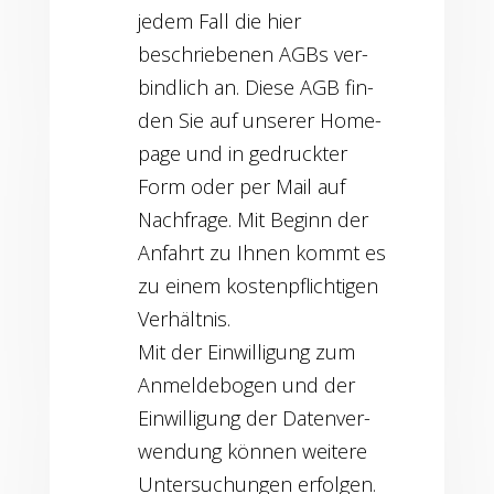
jedem Fall die hier
beschrie­be­nen AGBs ver­
bind­lich an. Die­se AGB fin­
den Sie auf unse­rer Home­
page und in gedruck­ter
Form oder per Mail auf
Nach­fra­ge. Mit Beginn der
Anfahrt zu Ihnen kommt es
zu einem kos­ten­pflich­ti­gen
Ver­hält­nis.
Mit der Ein­wil­li­gung zum
Anmel­de­bo­gen und der
Ein­wil­li­gung der Daten­ver­
wen­dung kön­nen wei­te­re
Unter­su­chun­gen erfolgen.