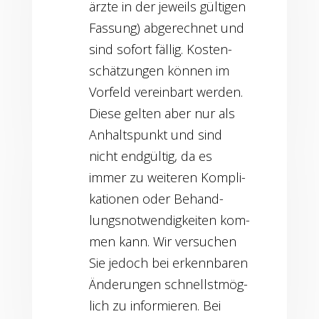
ärz­te in der jeweils gül­ti­gen
Fas­sung) abge­rech­net und
sind sofort fäl­lig. Kos­ten­
schät­zun­gen kön­nen im
Vor­feld ver­ein­bart wer­den.
Die­se gel­ten aber nur als
Anhalts­punkt und sind
nicht end­gül­tig, da es
immer zu wei­te­ren Kom­pli­
ka­tio­nen oder Behand­
lungs­not­wen­dig­kei­ten kom­
men kann. Wir ver­su­chen
Sie jedoch bei erkenn­ba­ren
Ände­run­gen schnellst­mög­
lich zu infor­mie­ren. Bei