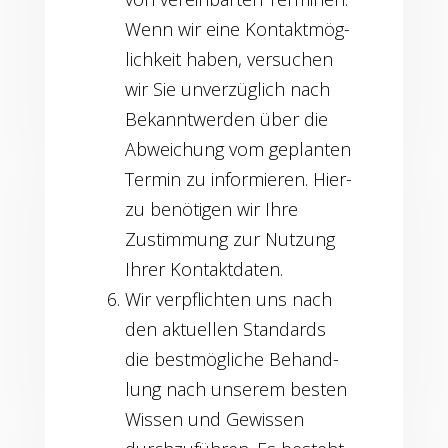
Wenn wir eine Kon­takt­mög­
lich­keit haben, ver­su­chen
wir Sie unver­züg­lich nach
Bekannt­wer­den über die
Abwei­chung vom geplan­ten
Ter­min zu infor­mie­ren. Hier­
zu benö­ti­gen wir Ihre
Zustim­mung zur Nut­zung
Ihrer Kontaktdaten.
Wir ver­pflich­ten uns nach
den aktu­el­len Stan­dards
die best­mög­li­che Behand­
lung nach unse­rem bes­ten
Wis­sen und Gewis­sen