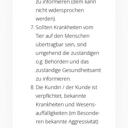
zu infor­mie­ren (dem kann
nicht wider­spro­chen
werden).
Soll­ten Krank­hei­ten vom
Tier auf den Men­schen
über­trag­bar sein, sind
umge­hend die zustän­di­gen
o.g. Behör­den und das
zustän­di­ge Gesund­heits­amt
zu informieren.
Die Kun­din / der Kun­de ist
ver­pflich­tet, bekann­te
Krank­hei­ten und Wesens­
auf­fäl­lig­kei­ten (im Beson­de­
ren bekann­te Aggres­si­vi­tät)