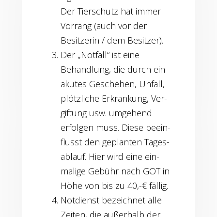
Der Tier­schutz hat immer
Vor­rang (auch vor der
Besit­ze­rin / dem Besitzer).
Der „Not­fall“ ist eine
Behand­lung, die durch ein
aku­tes Gesche­hen, Unfall,
plötz­li­che Erkran­kung, Ver­
gif­tung usw. umge­hend
erfol­gen muss. Die­se beein­
flusst den geplan­ten Tages­
ab­lauf. Hier wird eine ein­
ma­li­ge Gebühr nach GOT in
Höhe von bis zu 40,-€ fällig.
Not­dienst bezeich­net alle
Zei­ten, die außer­halb der