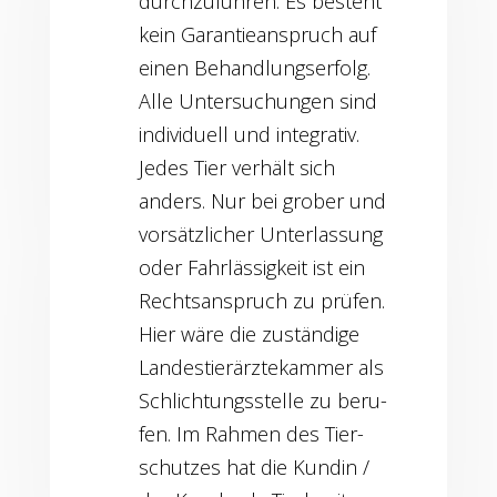
durch­zu­füh­ren. Es besteht
kein Garan­tie­an­spruch auf
einen Behand­lungs­er­folg.
Alle Unter­su­chun­gen sind
indi­vi­du­ell und inte­gra­tiv.
Jedes Tier ver­hält sich
anders. Nur bei gro­ber und
vor­sätz­li­cher Unter­las­sung
oder Fahr­läs­sig­keit ist ein
Rechts­an­spruch zu prü­fen.
Hier wäre die zustän­di­ge
Lan­des­tier­ärz­te­kam­mer als
Schlich­tungs­stel­le zu beru­
fen. Im Rah­men des Tier­
schut­zes hat die Kun­din /