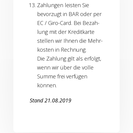
Zah­lun­gen leis­ten Sie
bevor­zugt in BAR oder per
EC / Giro-Card. Bei Bezah­
lung mit der Kre­dit­kar­te
stel­len wir Ihnen die Mehr­
kos­ten in Rech­nung.
Die Zah­lung gilt als erfolgt,
wenn wir über die vol­le
Sum­me frei ver­fü­gen
können.
Stand 21.08.2019