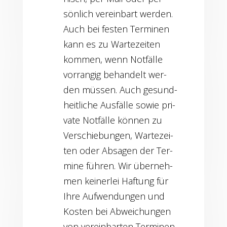
sön­lich ver­ein­bart wer­den.
Auch bei fes­ten Ter­mi­nen
kann es zu War­te­zei­ten
kom­men, wenn Not­fäl­le
vor­ran­gig behan­delt wer­
den müs­sen. Auch gesund­
heit­li­che Aus­fäl­le sowie pri­
va­te Not­fäl­le kön­nen zu
Ver­schie­bun­gen, War­te­zei­
ten oder Absa­gen der Ter­
mi­ne füh­ren. Wir über­neh­
men kei­ner­lei Haf­tung für
Ihre Auf­wen­dun­gen und
Kos­ten bei Abwei­chun­gen
von ver­ein­bar­ten Ter­mi­nen.