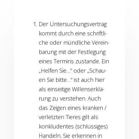
Der Unter­su­chungs­ver­trag
kommt durch eine schrift­li­
che oder münd­li­che Ver­ein­
ba­rung mit der Fest­le­gung
eines Ter­mins zustan­de. Ein
„Hel­fen Sie…“ oder „Schau­
en Sie bit­te…“ ist auch hier
als ein­sei­ti­ge Wil­lens­er­klä­
rung zu ver­ste­hen. Auch
das Zei­gen eines kran­ken /
ver­letz­ten Tie­res gilt als
kon­klu­den­tes (schlüs­si­ges)
Han­deln. Sie erken­nen in