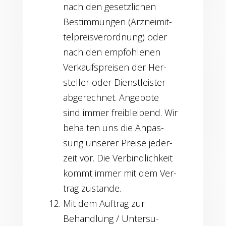
nach den gesetz­li­chen
Bestim­mun­gen (Arz­nei­mit­
tel­preis­ver­ord­nung) oder
nach den emp­foh­le­nen
Ver­kaufs­prei­sen der Her­
stel­ler oder Dienst­leis­ter
abge­rech­net. Ange­bo­te
sind immer frei­blei­bend. Wir
behal­ten uns die Anpas­
sung unse­rer Prei­se jeder­
zeit vor. Die Ver­bind­lich­keit
kommt immer mit dem Ver­
trag zustande.
Mit dem Auf­trag zur
Behand­lung / Unter­su­