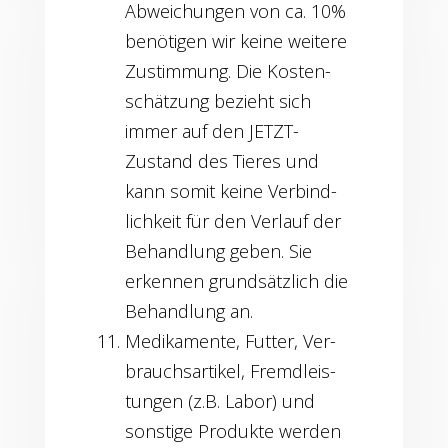
Abwei­chun­gen von ca. 10%
benö­ti­gen wir kei­ne wei­te­re
Zustim­mung. Die Kos­ten­
schät­zung bezieht sich
immer auf den JETZT-
Zustand des Tie­res und
kann somit kei­ne Ver­bind­
lich­keit für den Ver­lauf der
Behand­lung geben. Sie
erken­nen grund­sätz­lich die
Behand­lung an.
Medi­ka­men­te, Fut­ter, Ver­
brauchs­ar­ti­kel, Fremd­leis­
tun­gen (z.B. Labor) und
sons­ti­ge Pro­duk­te wer­den