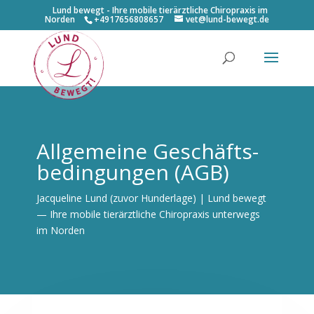
Lund bewegt - Ihre mobile tierärztliche Chiropraxis im
Norden
+4917656808657
vet@lund-bewegt.de
All­ge­mei­ne Geschäfts­
be­din­gun­gen (AGB)
Jac­que­line Lund (zuvor Hun­der­la­ge) | Lund bewegt
— Ihre mobi­le tier­ärzt­li­che Chi­ro­pra­xis unter­wegs
im Norden