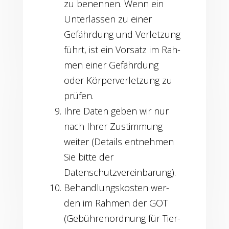
zu benen­nen. Wenn ein
Unter­las­sen zu einer
Gefähr­dung und Ver­let­zung
führt, ist ein Vor­satz im Rah­
men einer Gefähr­dung
oder Kör­per­ver­let­zung zu
prüfen.
Ihre Daten geben wir nur
nach Ihrer Zustim­mung
wei­ter (Details ent­neh­men
Sie bit­te der
Datenschutzvereinbarung).
Behand­lungs­kos­ten wer­
den im Rah­men der GOT
(Gebüh­ren­ord­nung für Tier­